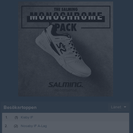
Besökartoppen
Länet
1.
(1)
Kiaby IF
2.
(2)
Nosaby IF A-Lag