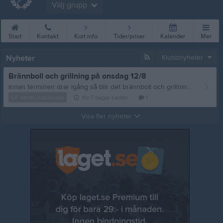
Välj grupp
Start
Kontakt
Kort info
Tider/priser
Kalender
Mer
Nyheter
Klubbnyheter
Brännboll och grillning på onsdag 12/8
Innan terminen drar igång så blir det brännboll och grillning, vi sammlas på onsdag 12/8 vid Storan 18:00. Frågor eller matpreferenser? Mejla: styrelsen@gfidrottjudoklubb.se /tränarna
GF Idrott Judoklubb
för 7 dagar sedan
1
Visa fler nyheter