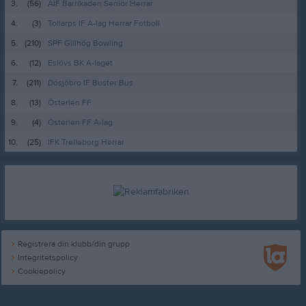
3.
(56)
AIF Barrikaden Senior Herrar
4.
(3)
Tollarps IF A-lag Herrar Fotboll
5.
(210)
SPF Gillhög Bowling
6.
(12)
Eslövs BK A-laget
7.
(211)
Dösjöbro IF Buster Bus
8.
(13)
Österlen FF
9.
(4)
Österlen FF A-lag
10.
(25)
IFK Trelleborg Herrar
Registrera din klubb/din grupp
Integritetspolicy
Cookiepolicy