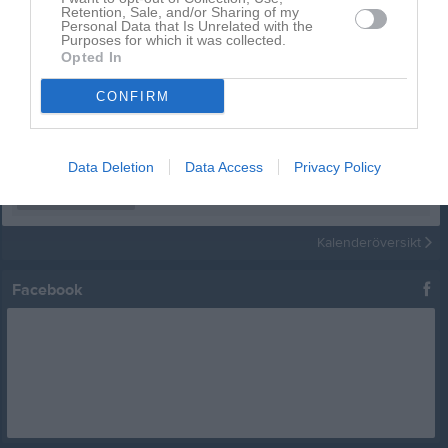
Retention, Sale, and/or Sharing of my
Kalender
På gång
Personal Data that Is Unrelated with the
Purposes for which it was collected.
Opted In
12 aug, 18:00
Startgruppen
Brännboll och grill
CONFIRM
12 aug, 18:00
Fortsättningsgruppen
Brännboll och grill
12 aug, 18:00
Senior- och ungdom
Brännboll och grill
24 aug, 17:30
Data Deletion
Data Access
Privacy Policy
Fortsättningsgruppen
Träning
24 aug, 18:30
Senior- och ungdom
Träning
Kalenderöversikt
Facebook