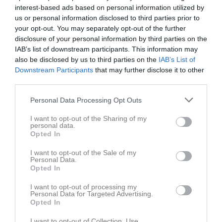
interest-based ads based on personal information utilized by
us or personal information disclosed to third parties prior to
your opt-out. You may separately opt-out of the further
disclosure of your personal information by third parties on the
Familjeträning 8/10-2022
IAB’s list of downstream participants. This information may
6 bilder
also be disclosed by us to third parties on the
IAB’s List of
Downstream Participants
that may further disclose it to other
third parties.
Kommande tävlingar
Tidigare tävlingar
Personal Data Processing Opt Outs
Budo Nord Cup
29 maj
Senior- och ungdom
I want to opt-out of the Sharing of my
personal data.
Skåneserien 1 Knislinge
16 mar
Startgruppen
Opted In
Knislinge Judo Open
15 mar
I want to opt-out of the Sale of my
Senior- och ungdom
Personal Data.
Opted In
Skåneserie 4
12 nov, 09:00
Startgruppen
I want to opt-out of processing my
Personal Data for Targeted Advertising.
Skåneserie 2
1 okt, 08:00
Startgruppen
Opted In
I want to opt-out of Collection, Use,