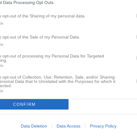
Klubbnyheter
l Data Processing Opt Outs
o opt-out of the Sharing of my personal data.
Innan terminen drar igång så blir det brännboll och grillning, vi sammlas på onsdag 12/8 vid Storan 18:00. Frågor eller matpreferenser? Mejla: styrelsen@gfidrottjudoklubb.se /tränarna
In
o opt-out of the Sale of my Personal Data.
In
pdaterade album
to opt-out of processing my Personal Data for Targeted
ing.
In
Facebook
o opt-out of Collection, Use, Retention, Sale, and/or Sharing
ersonal Data that Is Unrelated with the Purposes for which it
lected.
In
ning 8/10-2022
CONFIRM
Data Deletion
Data Access
Privacy Policy
Besökartoppen