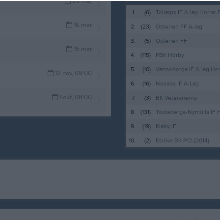
29 maj
1.
(6)
Tollarps IF A-lag Herrar 
16 mar
2.
(23)
Österlen FF A-lag
3.
(5)
Österlen FF
15 mar
4.
(115)
PBK Hörby
5.
(10)
Vanneberga IF A-lag Her
12 nov, 09:00
6.
(16)
Nosaby IF A-Lag
1 okt, 08:00
7.
(3)
BK Veteranerna
8.
(131)
Tosteberga-Nymölla IF 
9.
(19)
Kiaby IF
10.
(2)
Eslövs BK P12-(2014)