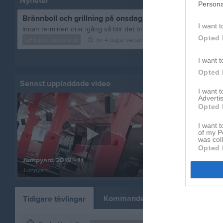
Nyheter
Persona
Brännboll och grillning på onsdag 12/8
I want t
Opted 
GF Idrott Judoklubb
för 4 dagar sedan
1
kommentar
Visa fler nyheter
I want t
Opted 
Senast uppladdade video
Senast up
I want 
Advertis
Opted 
I want t
of my P
was col
Opted 
Jumpyard 2019 - 11
Familjeträ
Jumpyard
6 bilder
Kommande tävlingar
Tidigare tävlingar