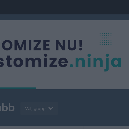
ubb
Välj grupp