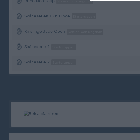
Budo Nord Cup
Senior- och ungdom
Skåneserien 1 Knislinge
Startgruppen
Knislinge Judo Open
Senior- och ungdom
Skåneserie 4
Startgruppen
Skåneserie 2
Startgruppen