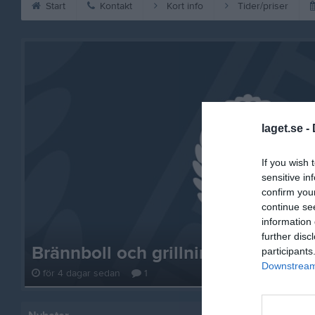
Start
Kontakt
Kort info
Tider/priser
laget.se -
If you wish 
sensitive in
confirm you
continue se
information 
further disc
Brännboll och grillning på onsdag
participants
Downstream 
för 4 dagar sedan
1