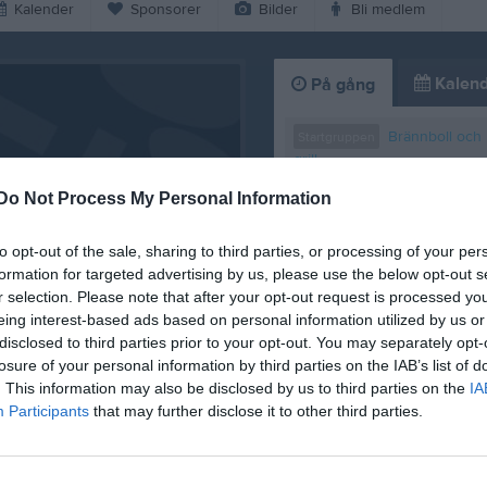
Kalender
Sponsorer
Bilder
Bli medlem
Kalend
På gång
Brännboll och
Startgruppen
grill
Do Not Process My Personal Information
Fortsättningsgruppen
Brännboll och grill
to opt-out of the sale, sharing to third parties, or processing of your per
Brännbo
Senior- och ungdom
formation for targeted advertising by us, please use the below opt-out s
och grill
r selection. Please note that after your opt-out request is processed y
Tränin
eing interest-based ads based on personal information utilized by us or
Fortsättningsgruppen
disclosed to third parties prior to your opt-out. You may separately opt-
Träning
Senior- och ungdom
losure of your personal information by third parties on the IAB’s list of
 12/8
. This information may also be disclosed by us to third parties on the
IA
K
Participants
that may further disclose it to other third parties.