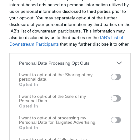
interest-based ads based on personal information utilized by
us or personal information disclosed to third parties prior to
your opt-out. You may separately opt-out of the further
disclosure of your personal information by third parties on the
Familjeträning 8/10-2022
IAB’s list of downstream participants. This information may
6 bilder
also be disclosed by us to third parties on the
IAB’s List of
Downstream Participants
that may further disclose it to other
third parties.
Kommande tävlingar
Tidigare tävlingar
Personal Data Processing Opt Outs
Budo Nord Cup
29 maj
Senior- och ungdom
I want to opt-out of the Sharing of my
personal data.
Skåneserien 1 Knislinge
16 mar
Startgruppen
Opted In
Knislinge Judo Open
15 mar
I want to opt-out of the Sale of my
Senior- och ungdom
Personal Data.
Opted In
Skåneserie 4
12 nov, 09:00
Startgruppen
I want to opt-out of processing my
Personal Data for Targeted Advertising.
Skåneserie 2
1 okt, 08:00
Startgruppen
Opted In
I want to opt-out of Collection, Use,