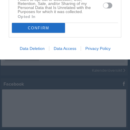
Retention, Sale, and/or Sharing of my
Kalender
På gång
Personal Data that Is Unrelated with the
Purposes for which it was collected.
Opted In
12 aug, 18:00
Startgruppen
Brännboll och grill
CONFIRM
12 aug, 18:00
Fortsättningsgruppen
Brännboll och grill
12 aug, 18:00
Senior- och ungdom
Brännboll och grill
24 aug, 17:30
Data Deletion
Data Access
Privacy Policy
Fortsättningsgruppen
Träning
24 aug, 18:30
Senior- och ungdom
Träning
Kalenderöversikt
Facebook