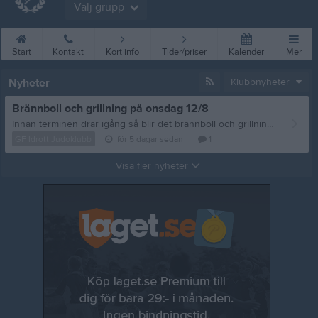
Välj grupp
Start
Kontakt
Kort info
Tider/priser
Kalender
Mer
Nyheter
Klubbnyheter
Brännboll och grillning på onsdag 12/8
Innan terminen drar igång så blir det brännboll och grillning, vi sammlas på onsdag 12/8 vid Storan 18:00. Frågor eller matpreferenser? Mejla: styrelsen@gfidrottjudoklubb.se /tränarna
GF Idrott Judoklubb
för 5 dagar sedan
1
Visa fler nyheter