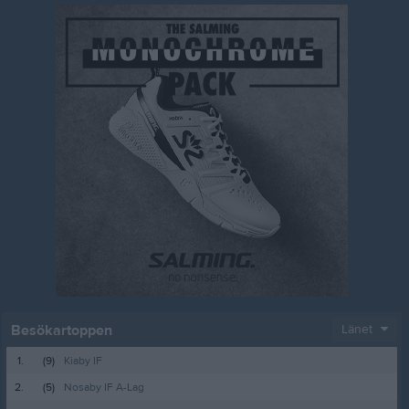
Besökartoppen
Länet
1.
(9)
Kiaby IF
2.
(5)
Nosaby IF A-Lag