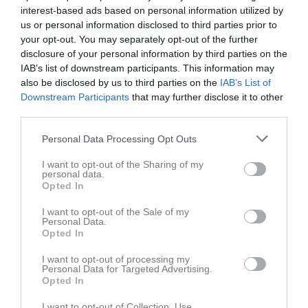
interest-based ads based on personal information utilized by
us or personal information disclosed to third parties prior to
your opt-out. You may separately opt-out of the further
disclosure of your personal information by third parties on the
Familjeträning 8/10-2022
IAB’s list of downstream participants. This information may
6 bilder
also be disclosed by us to third parties on the
IAB’s List of
Downstream Participants
that may further disclose it to other
third parties.
Kommande tävlingar
Tidigare tävlingar
Personal Data Processing Opt Outs
Budo Nord Cup
29 maj
Senior- och ungdom
I want to opt-out of the Sharing of my
personal data.
Skåneserien 1 Knislinge
16 mar
Startgruppen
Opted In
Knislinge Judo Open
15 mar
I want to opt-out of the Sale of my
Senior- och ungdom
Personal Data.
Opted In
Skåneserie 4
12 nov, 09:00
Startgruppen
I want to opt-out of processing my
Personal Data for Targeted Advertising.
Skåneserie 2
1 okt, 08:00
Startgruppen
Opted In
I want to opt-out of Collection, Use,