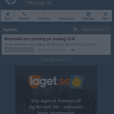
Välj grupp
Start
Kontakt
Kort info
Tider/priser
Kalender
Mer
Nyheter
Klubbnyheter
Brännboll och grillning på onsdag 12/8
Innan terminen drar igång så blir det brännboll och grillning, vi sammlas på onsdag 12/8 vid Storan 18:00. Frågor eller matpreferenser? Mejla: styrelsen@gfidrottjudoklubb.se /tränarna
GF Idrott Judoklubb
för 6 dagar sedan
1
Visa fler nyheter