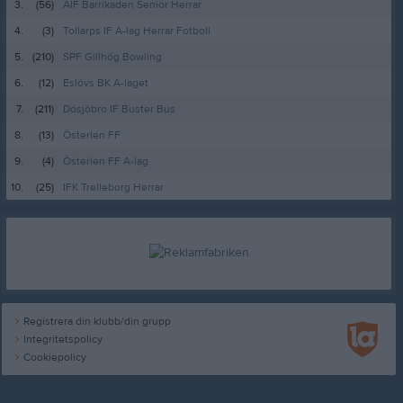
3.
(56)
AIF Barrikaden Senior Herrar
4.
(3)
Tollarps IF A-lag Herrar Fotboll
5.
(210)
SPF Gillhög Bowling
6.
(12)
Eslövs BK A-laget
7.
(211)
Dösjöbro IF Buster Bus
8.
(13)
Österlen FF
9.
(4)
Österlen FF A-lag
10.
(25)
IFK Trelleborg Herrar
Registrera din klubb/din grupp
Integritetspolicy
Cookiepolicy