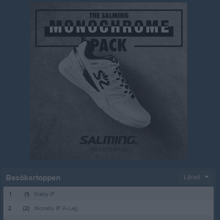
Besökartoppen
Länet
1.
(1)
Kiaby IF
2.
(2)
Nosaby IF A-Lag