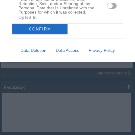
Retention, Sale, and/or Sharing of my
Kalender
På gång
Personal Data that Is Unrelated with the
Purposes for which it was collected.
Opted In
12 aug, 18:00
Startgruppen
Brännboll och grill
CONFIRM
12 aug, 18:00
Fortsättningsgruppen
Brännboll och grill
12 aug, 18:00
Senior- och ungdom
Brännboll och grill
24 aug, 17:30
Data Deletion
Data Access
Privacy Policy
Fortsättningsgruppen
Träning
24 aug, 18:30
Senior- och ungdom
Träning
Kalenderöversikt
Facebook