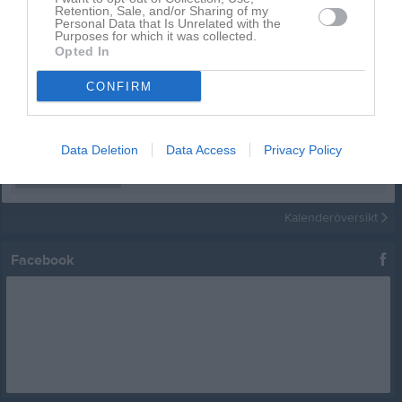
Retention, Sale, and/or Sharing of my
Kalender
På gång
Personal Data that Is Unrelated with the
Purposes for which it was collected.
Opted In
12 aug, 18:00
Startgruppen
Brännboll och grill
CONFIRM
12 aug, 18:00
Fortsättningsgruppen
Brännboll och grill
12 aug, 18:00
Senior- och ungdom
Brännboll och grill
24 aug, 17:30
Data Deletion
Data Access
Privacy Policy
Fortsättningsgruppen
Träning
24 aug, 18:30
Senior- och ungdom
Träning
Kalenderöversikt
Facebook