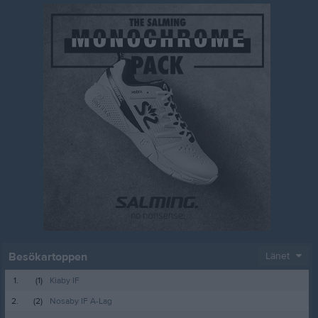
Besökartoppen
Länet
1.
(1)
Kiaby IF
2.
(2)
Nosaby IF A-Lag