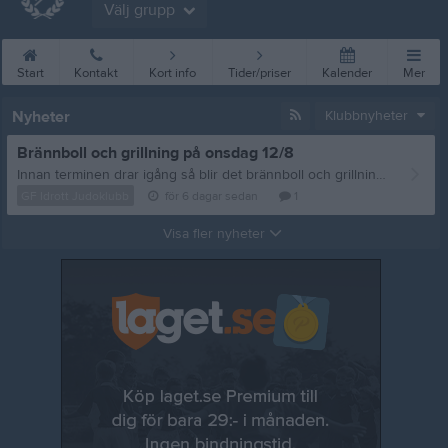
Välj grupp
Start
Kontakt
Kort info
Tider/priser
Kalender
Mer
Nyheter
Klubbnyheter
Brännboll och grillning på onsdag 12/8
Innan terminen drar igång så blir det brännboll och grillning, vi sammlas på onsdag 12/8 vid Storan 18:00. Frågor eller matpreferenser? Mejla: styrelsen@gfidrottjudoklubb.se /tränarna
GF Idrott Judoklubb
för 6 dagar sedan
1
Visa fler nyheter