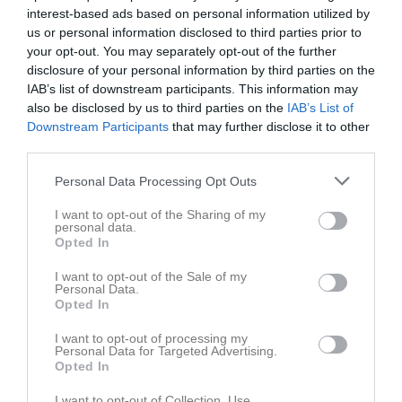
interest-based ads based on personal information utilized by
us or personal information disclosed to third parties prior to
your opt-out. You may separately opt-out of the further
disclosure of your personal information by third parties on the
Familjeträning 8/10-2022
IAB’s list of downstream participants. This information may
6 bilder
also be disclosed by us to third parties on the
IAB’s List of
Downstream Participants
that may further disclose it to other
third parties.
Kommande tävlingar
Tidigare tävlingar
Personal Data Processing Opt Outs
Budo Nord Cup
29 maj
Senior- och ungdom
I want to opt-out of the Sharing of my
personal data.
Skåneserien 1 Knislinge
16 mar
Startgruppen
Opted In
Knislinge Judo Open
15 mar
I want to opt-out of the Sale of my
Senior- och ungdom
Personal Data.
Opted In
Skåneserie 4
12 nov, 09:00
Startgruppen
I want to opt-out of processing my
Personal Data for Targeted Advertising.
Skåneserie 2
1 okt, 08:00
Startgruppen
Opted In
I want to opt-out of Collection, Use,