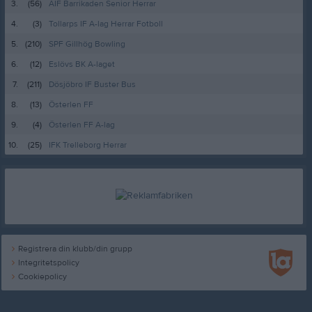
3.
(56)
AIF Barrikaden Senior Herrar
4.
(3)
Tollarps IF A-lag Herrar Fotboll
5.
(210)
SPF Gillhög Bowling
6.
(12)
Eslövs BK A-laget
7.
(211)
Dösjöbro IF Buster Bus
8.
(13)
Österlen FF
9.
(4)
Österlen FF A-lag
10.
(25)
IFK Trelleborg Herrar
Registrera din klubb/din grupp
Integritetspolicy
Cookiepolicy