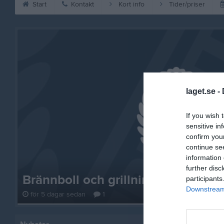
Start
Kontakt
Kort info
Tider/priser
laget.se -
If you wish 
sensitive in
confirm you
continue se
information 
further disc
Brännboll och grillning på onsdag
participants
Downstream 
för 5 dagar sedan
1