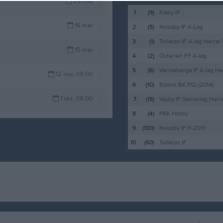
29 maj
1.
(9)
Kiaby IF
16 mar
2.
(5)
Nosaby IF A-Lag
3.
(1)
Tollarps IF A-lag Herrar 
15 mar
4.
(2)
Österlen FF A-lag
5.
(6)
Vanneberga IF A-lag He
12 nov, 09:00
6.
(10)
Eslövs BK P12-(2014)
1 okt, 08:00
7.
(18)
Vejby IF Seniorlag Herr
8.
(4)
PBK Hörby
9.
(100)
Nosaby IF P-2013
10.
(60)
Tollarps IF