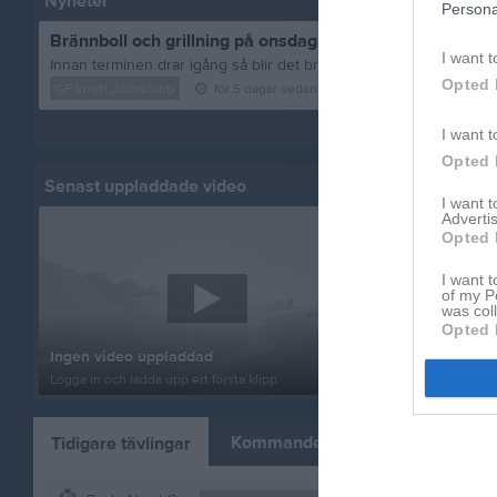
Nyheter
Persona
Brännboll och grillning på onsdag 12/8
I want t
Opted 
GF Idrott Judoklubb
för 5 dagar sedan
1
kommentar
Visa fler nyheter
I want t
Opted 
Senast uppladdade video
Senast up
I want 
Advertis
Opted 
I want t
of my P
was col
Opted 
Ingen video uppladdad
Familjeträ
Logga in och ladda upp ert första klipp
6 bilder
Kommande tävlingar
Tidigare tävlingar