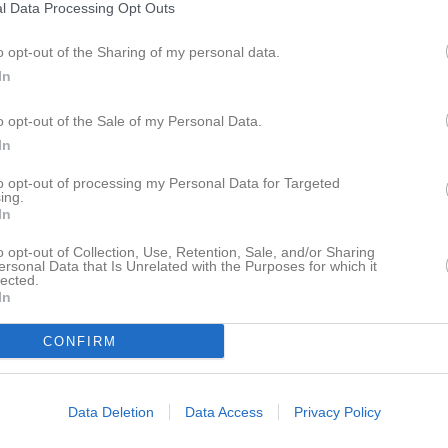
Klubbnyheter
l Data Processing Opt Outs
o opt-out of the Sharing of my personal data.
Innan terminen drar igång så blir det brännboll och grillning, vi sammlas på onsdag 12/8 vid Storan 18:00. Frågor eller matpreferenser? Mejla: styrelsen@gfidrottjudoklubb.se /tränarna
In
o opt-out of the Sale of my Personal Data.
In
pdaterade album
to opt-out of processing my Personal Data for Targeted
ing.
In
Facebook
o opt-out of Collection, Use, Retention, Sale, and/or Sharing
ersonal Data that Is Unrelated with the Purposes for which it
lected.
In
ning 8/10-2022
CONFIRM
Data Deletion
Data Access
Privacy Policy
Besökartoppen