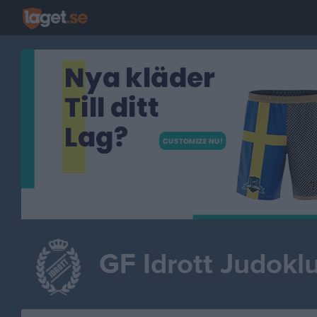
GF Idrott Judokl