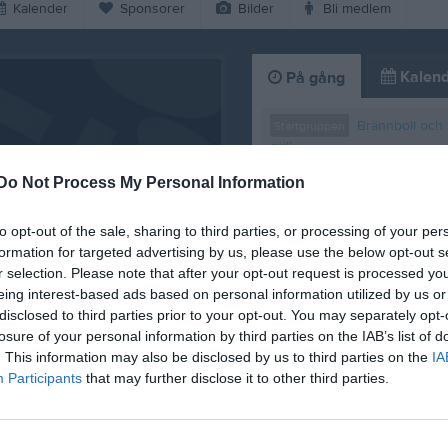
Kalender
Sponsorer
Bilder
Bli medlem
Kalend
På gång
Brännboll och
Startgruppen
grill
Do Not Process My Personal Information
Fortsättningsgruppen
Brännboll och grill
to opt-out of the sale, sharing to third parties, or processing of your per
Brännbo
Senior- och ungdom
formation for targeted advertising by us, please use the below opt-out s
och grill
r selection. Please note that after your opt-out request is processed y
Tränin
eing interest-based ads based on personal information utilized by us or
Fortsättningsgruppen
disclosed to third parties prior to your opt-out. You may separately opt-
Träning
Senior- och ungdom
losure of your personal information by third parties on the IAB’s list of
 12/8
. This information may also be disclosed by us to third parties on the
IA
K
Participants
that may further disclose it to other third parties.