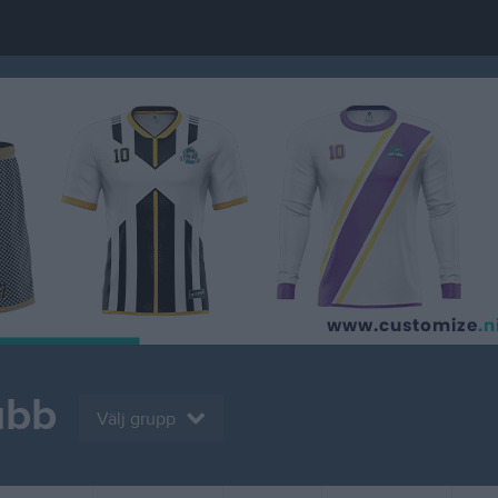
ubb
Välj grupp