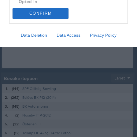
Opted In
Kalenderöversikt
CONFIRM
Facebook
Data Deletion
Data Access
Privacy Policy
Besökartoppen
Länet
1.
(144)
SPF Gillhög Bowling
2.
(262)
Eslövs BK P12-(2014)
3.
(145)
BK Veteranerna
4.
(2)
Nosaby IF P-2012
5.
(22)
Österlen FF
6.
(12)
Tollarps IF A-lag Herrar Fotboll