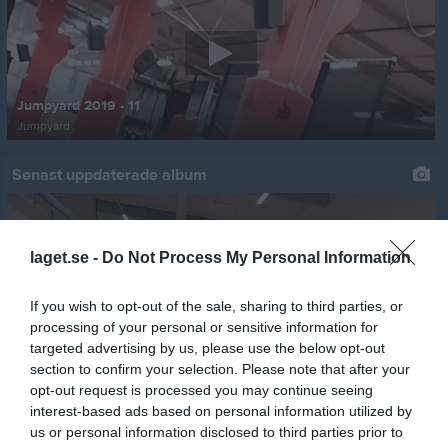
Jumpyard 2019 - 11
Jumpyard
Senast uppdaterade album
laget.se -
Do Not Process My Personal Information
If you wish to opt-out of the sale, sharing to third parties, or
processing of your personal or sensitive information for
Familjeträning 8/10-2022
targeted advertising by us, please use the below opt-out
6 bilder
section to confirm your selection. Please note that after your
opt-out request is processed you may continue seeing
Kommande tävlingar
Tidigare tävlingar
interest-based ads based on personal information utilized by
us or personal information disclosed to third parties prior to