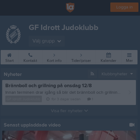
Logga in
GF Idrott Judoklubb
Välj grupp
Start
Kontakt
Kort info
Tider/priser
Kalender
Mer
Nyheter
Klubbnyheter
Brännboll och grillning på onsdag 12/8
Innan terminen drar igång så blir det brännboll och grillning, vi sammlas på onsdag 12/8 vid Storan 18:00. Frågor eller matpreferenser? Mejla: styrelsen@gfidrottjudoklubb.se /tränarna
GF Idrott Judoklubb
för 3 dagar sedan
1
Visa fler nyheter
Senast uppladdade video