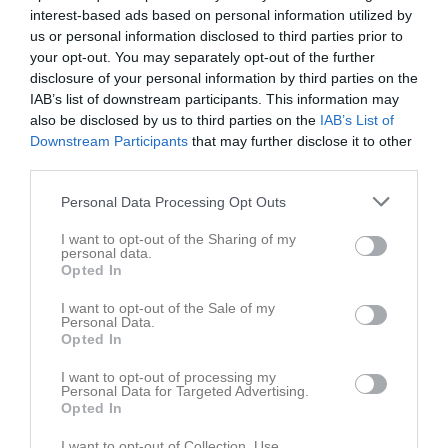
interest-based ads based on personal information utilized by
us or personal information disclosed to third parties prior to
your opt-out. You may separately opt-out of the further
disclosure of your personal information by third parties on the
Familjeträning 8/10-2022
IAB’s list of downstream participants. This information may
6 bilder
also be disclosed by us to third parties on the
IAB’s List of
Downstream Participants
that may further disclose it to other
third parties.
Kommande tävlingar
Tidigare tävlingar
Personal Data Processing Opt Outs
Budo Nord Cup
29 maj
Senior- och ungdom
I want to opt-out of the Sharing of my
personal data.
Skåneserien 1 Knislinge
16 mar
Startgruppen
Opted In
Knislinge Judo Open
15 mar
I want to opt-out of the Sale of my
Senior- och ungdom
Personal Data.
Opted In
Skåneserie 4
12 nov, 09:00
Startgruppen
I want to opt-out of processing my
Personal Data for Targeted Advertising.
Skåneserie 2
1 okt, 08:00
Startgruppen
Opted In
I want to opt-out of Collection, Use,