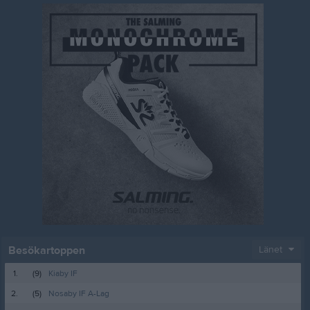
Besökartoppen
Länet
1.
(9)
Kiaby IF
2.
(5)
Nosaby IF A-Lag