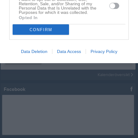
Retention, Sale, and/or Sharing of my
Kalender
På gång
Personal Data that Is Unrelated with the
Purposes for which it was collected.
Opted In
12 aug, 18:00
Startgruppen
Brännboll och grill
CONFIRM
12 aug, 18:00
Fortsättningsgruppen
Brännboll och grill
12 aug, 18:00
Senior- och ungdom
Brännboll och grill
24 aug, 17:30
Data Deletion
Data Access
Privacy Policy
Fortsättningsgruppen
Träning
24 aug, 18:30
Senior- och ungdom
Träning
Kalenderöversikt
Facebook