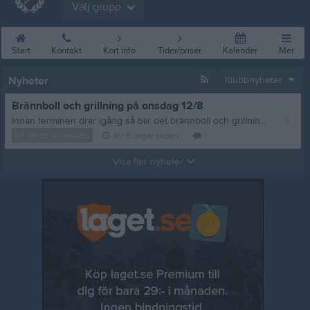
Välj grupp
Start
Kontakt
Kort info
Tider/priser
Kalender
Mer
Nyheter
Klubbnyheter
Brännboll och grillning på onsdag 12/8
Innan terminen drar igång så blir det brännboll och grillning, vi sammlas på onsdag 12/8 vid Storan 18:00. Frågor eller matpreferenser? Mejla: styrelsen@gfidrottjudoklubb.se /tränarna
GF Idrott Judoklubb
för 5 dagar sedan
1
Visa fler nyheter