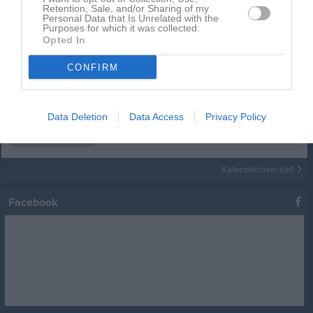
Retention, Sale, and/or Sharing of my
Kalender
På gång
Personal Data that Is Unrelated with the
Purposes for which it was collected.
Opted In
12 aug, 18:00
Startgruppen
Brännboll och grill
CONFIRM
12 aug, 18:00
Fortsättningsgruppen
Brännboll och grill
12 aug, 18:00
Senior- och ungdom
Brännboll och grill
24 aug, 17:30
Data Deletion
Data Access
Privacy Policy
Fortsättningsgruppen
Träning
24 aug, 18:30
Senior- och ungdom
Träning
Kalenderöversikt
Facebook