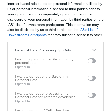
interest-based ads based on personal information utilized by
us or personal information disclosed to third parties prior to
your opt-out. You may separately opt-out of the further
disclosure of your personal information by third parties on the
Familjeträning 8/10-2022
IAB’s list of downstream participants. This information may
6 bilder
also be disclosed by us to third parties on the
IAB’s List of
Downstream Participants
that may further disclose it to other
third parties.
Kommande tävlingar
Tidigare tävlingar
Personal Data Processing Opt Outs
Budo Nord Cup
29 maj
Senior- och ungdom
I want to opt-out of the Sharing of my
personal data.
Skåneserien 1 Knislinge
16 mar
Startgruppen
Opted In
Knislinge Judo Open
15 mar
I want to opt-out of the Sale of my
Senior- och ungdom
Personal Data.
Opted In
Skåneserie 4
12 nov, 09:00
Startgruppen
I want to opt-out of processing my
Personal Data for Targeted Advertising.
Skåneserie 2
1 okt, 08:00
Startgruppen
Opted In
I want to opt-out of Collection, Use,