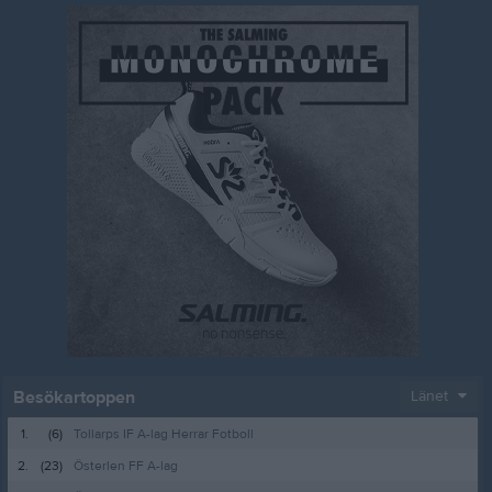
Besökartoppen
Länet
1.
(6)
Tollarps IF A-lag Herrar Fotboll
2.
(23)
Österlen FF A-lag