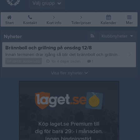
Välj grupp
Start
Kontakt
Kort info
Tider/priser
Kalender
Mer
Nyheter
Klubbnyheter
Brännboll och grillning på onsdag 12/8
Innan terminen drar igång så blir det brännboll och grillning, vi sammlas på onsdag 12/8 vid Storan 18:00. Frågor eller matpreferenser? Mejla: styrelsen@gfidrottjudoklubb.se /tränarna
GF Idrott Judoklubb
för 4 dagar sedan
1
Visa fler nyheter