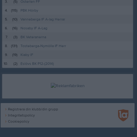
3.
(5)
Österlen FF
4.
(115)
PBK Hörby
5.
(10)
Vanneberga IF A-lag Herrar
6.
(16)
Nosaby IF A-Lag
7.
(3)
BK Veteranerna
8.
(131)
Tosteberga-Nymölla IF Herr
9.
(19)
Kiaby IF
10.
(2)
Eslövs BK P12-(2014)
Registrera din klubb/din grupp
Integritetspolicy
Cookiepolicy