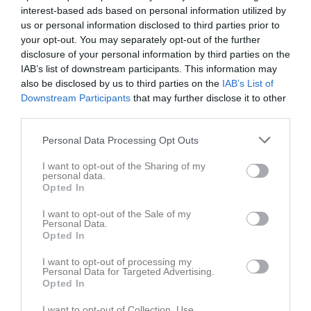
interest-based ads based on personal information utilized by
us or personal information disclosed to third parties prior to
your opt-out. You may separately opt-out of the further
disclosure of your personal information by third parties on the
Familjeträning 8/10-2022
IAB’s list of downstream participants. This information may
6 bilder
also be disclosed by us to third parties on the
IAB’s List of
Downstream Participants
that may further disclose it to other
third parties.
Kommande tävlingar
Tidigare tävlingar
Personal Data Processing Opt Outs
Budo Nord Cup
29 maj
Senior- och ungdom
I want to opt-out of the Sharing of my
personal data.
Skåneserien 1 Knislinge
16 mar
Startgruppen
Opted In
Knislinge Judo Open
15 mar
I want to opt-out of the Sale of my
Senior- och ungdom
Personal Data.
Opted In
Skåneserie 4
12 nov, 09:00
Startgruppen
I want to opt-out of processing my
Personal Data for Targeted Advertising.
Skåneserie 2
1 okt, 08:00
Startgruppen
Opted In
I want to opt-out of Collection, Use,