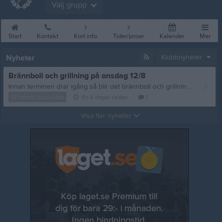
Välj grupp
Start
Kontakt
Kort info
Tider/priser
Kalender
Mer
Nyheter
Klubbnyheter
Brännboll och grillning på onsdag 12/8
Innan terminen drar igång så blir det brännboll och grillning, vi sammlas på onsdag 12/8 vid Storan 18:00. Frågor eller matpreferenser? Mejla: styrelsen@gfidrottjudoklubb.se /tränarna
GF Idrott Judoklubb
för 6 dagar sedan
1
Visa fler nyheter