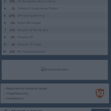
3.
(56)
AIF Barrikaden Senior Herrar
4.
(3)
Tollarps IF A-lag Herrar Fotboll
5.
(210)
SPF Gillhög Bowling
6.
(12)
Eslövs BK A-laget
7.
(211)
Dösjöbro IF Buster Bus
8.
(13)
Österlen FF
9.
(4)
Österlen FF A-lag
10.
(25)
IFK Trelleborg Herrar
Registrera din klubb/din grupp
Integritetspolicy
Cookiepolicy