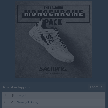
Besökartoppen
Länet
1.
(1)
Kiaby IF
2.
(2)
Nosaby IF A-Lag