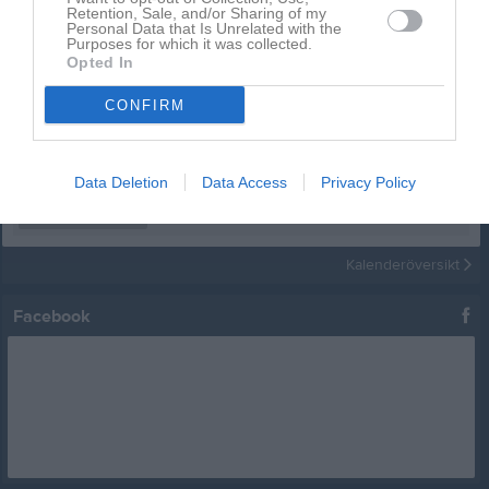
Retention, Sale, and/or Sharing of my
Kalender
På gång
Personal Data that Is Unrelated with the
Purposes for which it was collected.
Opted In
12 aug, 18:00
Startgruppen
Brännboll och grill
CONFIRM
12 aug, 18:00
Fortsättningsgruppen
Brännboll och grill
12 aug, 18:00
Senior- och ungdom
Brännboll och grill
24 aug, 17:30
Data Deletion
Data Access
Privacy Policy
Fortsättningsgruppen
Träning
24 aug, 18:30
Senior- och ungdom
Träning
Kalenderöversikt
Facebook