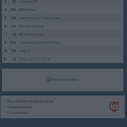
3.
(5)
Österlen FF
4.
(115)
PBK Hörby
5.
(10)
Vanneberga IF A-lag Herrar
6.
(16)
Nosaby IF A-Lag
7.
(3)
BK Veteranerna
8.
(131)
Tosteberga-Nymölla IF Herr
9.
(19)
Kiaby IF
10.
(2)
Eslövs BK P12-(2014)
Registrera din klubb/din grupp
Integritetspolicy
Cookiepolicy