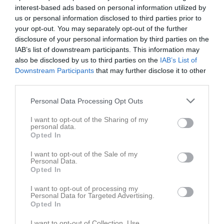
interest-based ads based on personal information utilized by
us or personal information disclosed to third parties prior to
your opt-out. You may separately opt-out of the further
disclosure of your personal information by third parties on the
Familjeträning 8/10-2022
IAB’s list of downstream participants. This information may
6 bilder
also be disclosed by us to third parties on the
IAB’s List of
Downstream Participants
that may further disclose it to other
third parties.
Kommande tävlingar
Tidigare tävlingar
Personal Data Processing Opt Outs
Budo Nord Cup
29 maj
Senior- och ungdom
I want to opt-out of the Sharing of my
personal data.
Skåneserien 1 Knislinge
16 mar
Startgruppen
Opted In
Knislinge Judo Open
15 mar
I want to opt-out of the Sale of my
Senior- och ungdom
Personal Data.
Opted In
Skåneserie 4
12 nov, 09:00
Startgruppen
I want to opt-out of processing my
Personal Data for Targeted Advertising.
Skåneserie 2
1 okt, 08:00
Startgruppen
Opted In
I want to opt-out of Collection, Use,