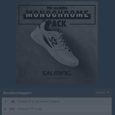
Besökartoppen
Länet
1.
(6)
Tollarps IF A-lag Herrar Fotboll
2.
(23)
Österlen FF A-lag