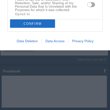
Retention, Sale, and/or Sharing of my
Kalender
På gång
Personal Data that Is Unrelated with the
Purposes for which it was collected.
Opted In
12 aug, 18:00
Startgruppen
Brännboll och grill
CONFIRM
12 aug, 18:00
Fortsättningsgruppen
Brännboll och grill
12 aug, 18:00
Senior- och ungdom
Brännboll och grill
24 aug, 17:30
Data Deletion
Data Access
Privacy Policy
Fortsättningsgruppen
Träning
24 aug, 18:30
Senior- och ungdom
Träning
Kalenderöversikt
Facebook