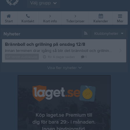
Välj grupp
Start
Kontakt
Kort info
Tider/priser
Kalender
Mer
Nyheter
Klubbnyheter
Brännboll och grillning på onsdag 12/8
Innan terminen drar igång så blir det brännboll och grillning, vi sammlas på onsdag 12/8 vid Storan 18:00. Frågor eller matpreferenser? Mejla: styrelsen@gfidrottjudoklubb.se /tränarna
GF Idrott Judoklubb
för 4 dagar sedan
1
Visa fler nyheter